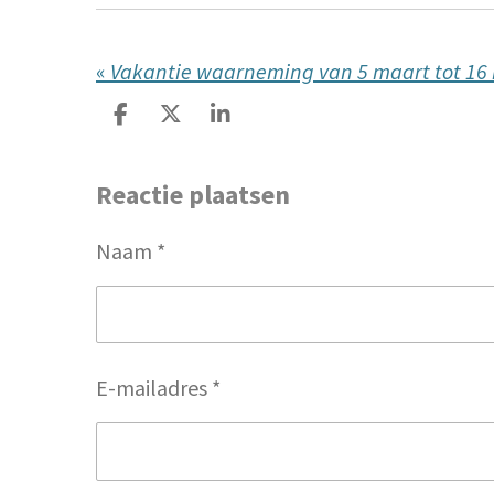
«
Vakantie waarneming van 5 maart tot 16
D
D
S
e
e
h
l
e
a
Reactie plaatsen
e
l
r
n
e
Naam *
E-mailadres *