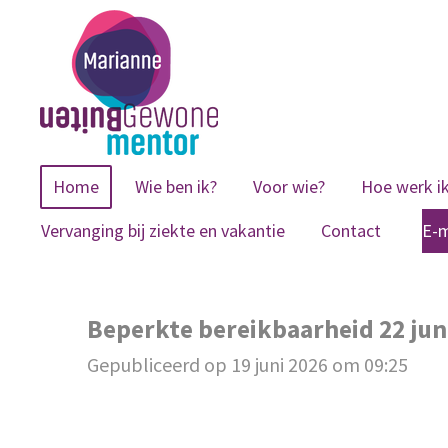
Ga
direct
naar
de
hoofdinhoud
Home
Wie ben ik?
Voor wie?
Hoe werk i
Vervanging bij ziekte en vakantie
Contact
E-m
Beperkte bereikbaarheid 22 juni
Gepubliceerd op 19 juni 2026 om 09:25