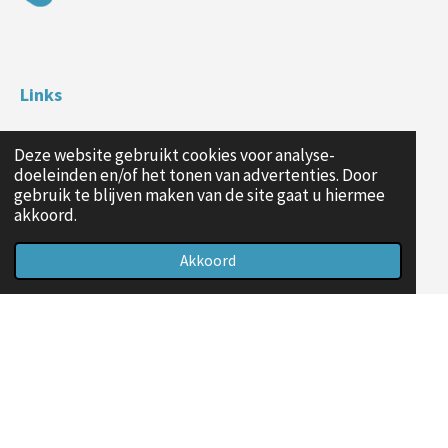
Links
Deze website gebruikt cookies voor analyse-
doeleinden en/of het tonen van advertenties. Door
Tarieven
gebruik te blijven maken van de site gaat u hiermee
Aanvragen mentorschap
akkoord.
Contact
Akkoord